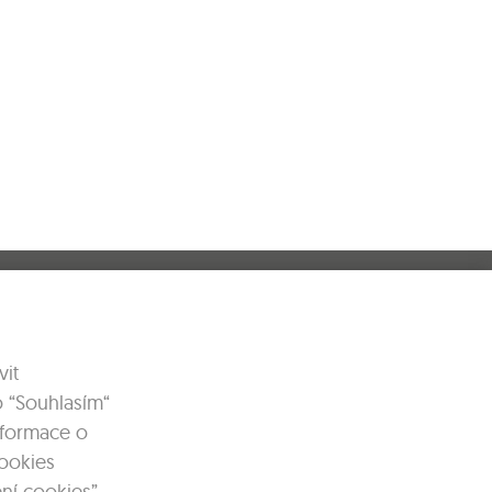
it
bních údajů
o “Souhlasím“
Informace o
cookies
ní cookies”.