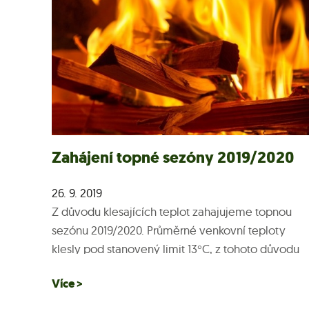
Zahájení topné sezóny 2019/2020
26. 9. 2019
Z důvodu klesajících teplot zahajujeme topnou
sezónu 2019/2020. Průměrné venkovní teploty
klesly pod stanovený limit 13°C, z tohoto důvodu
plošně zahajujeme topnou sezónu. Některé
Více >
následující dny mohou...