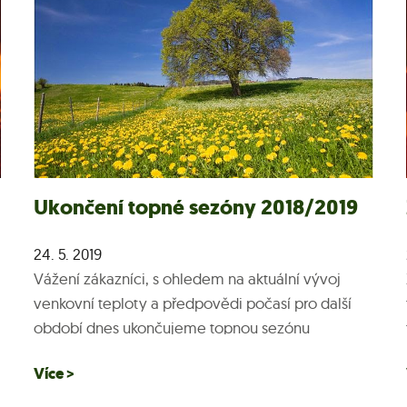
Ukončení topné sezóny 2018/2019
24. 5. 2019
Vážení zákazníci, s ohledem na aktuální vývoj
venkovní teploty a předpovědi počasí pro další
období dnes ukončujeme topnou sezónu
2018/2019. V případě ochlazení jsme připraveni
Více >
zahájit temperování...