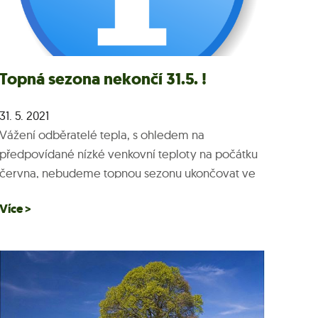
Topná sezona nekončí 31.5. !
31. 5. 2021
Vážení odběratelé tepla, s ohledem na
předpovídané nízké venkovní teploty na počátku
června, nebudeme topnou sezonu ukončovat ve
smyslu platné legislativy k 31.5. Topné systémy
Více >
budou nadále v provozu, tak aby...