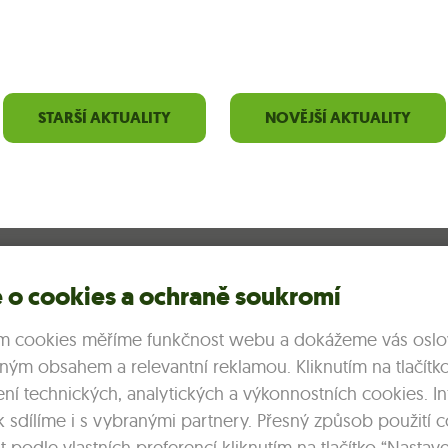
STARŠÍ AKTUALITY
NOVĚJŠÍ AKTUALITY
 o cookies a ochraně soukromí
Dotační programy
Formuláře
m cookies měříme funkčnost webu a dokážeme vás oslov
Zásady ochrany oso
ným obsahem a relevantní reklamou. Kliknutím na tlačítk
žení technických, analytických a výkonnostních cookies. 
k sdílíme i s vybranými partnery. Přesný způsob použití 
 podle vlastních preferencí kliknutím na tlačítko “Nastave