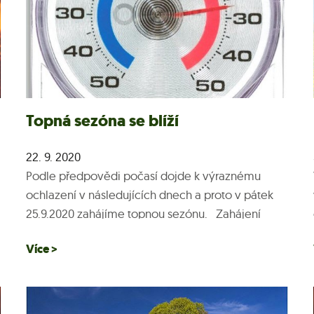
Topná sezóna se blíží
22. 9. 2020
Podle předpovědi počasí dojde k výraznému
ochlazení v následujících dnech a proto v pátek
25.9.2020 zahájíme topnou sezónu. Zahájení
otopné sezóny se řídí dle legislativy: - Dodávka
Více >
tepelné energie se...