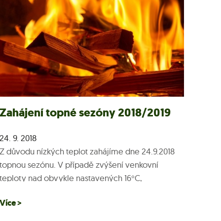
Zahájení topné sezóny 2018/2019
24. 9. 2018
Z důvodu nízkých teplot zahájíme dne 24.9.2018
topnou sezónu. V případě zvýšení venkovní
teploty nad obvykle nastavených 16°C,
automaticky dojde k vypnutí vytápění. Pro
Více >
jakékoliv dotazy kontaktujte dispečink 734 645...