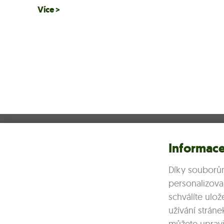
Více >
Informace
Dukovanská teplárenská s.r.o.
Dukovany 99, 675 56
Díky souborů
e:
info@dukovanska-teplarenska.cz
personalizova
t:
+420 734 645 055
schválíte ulo
užívání stráne
můžete upravit