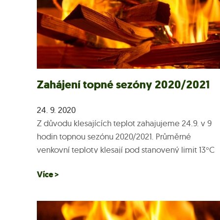
Zahájení topné sezóny 2020/2021
24. 9. 2020
Z důvodu klesajících teplot zahajujeme 24.9. v 9
hodin topnou sezónu 2020/2021. Průměrné
venkovní teploty klesají pod stanovený limit 13°C
a výhled počasí neslibuje zlepšení. Z těchto
Více >
důvodů plošně zahajujeme topnou...