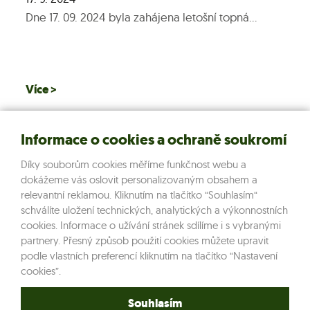
Dne 17. 09. 2024 byla zahájena letošní topná...
Více >
Informace o cookies a ochraně soukromí
Díky souborům cookies měříme funkčnost webu a
dokážeme vás oslovit personalizovaným obsahem a
Dukovanská teplárenská s.r.o.
relevantní reklamou. Kliknutím na tlačítko “Souhlasím“
Dukovany 99, 675 56
schválíte uložení technických, analytických a výkonnostních
e:
info@dukovanska-teplarenska.cz
cookies. Informace o užívání stránek sdílíme i s vybranými
partnery. Přesný způsob použití cookies můžete upravit
t:
+420 734 645 055
podle vlastních preferencí kliknutím na tlačítko “Nastavení
cookies”.
Dotační programy
Souhlasím