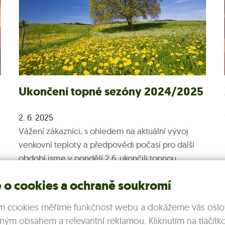
Ukončení topné sezóny 2024/2025
2. 6. 2025
Vážení zákazníci, s ohledem na aktuální vývoj
venkovní teploty a předpovědi počasí pro další
období jsme v pondělí 2.6. ukončili topnou
sezónu...
 o cookies a ochraně soukromí
Více >
m cookies měříme funkčnost webu a dokážeme vás oslov
ným obsahem a relevantní reklamou. Kliknutím na tlačítk