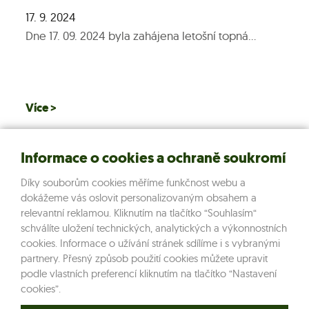
17. 9. 2024
Dne 17. 09. 2024 byla zahájena letošní topná...
Více >
Informace o cookies a ochraně soukromí
Díky souborům cookies měříme funkčnost webu a
dokážeme vás oslovit personalizovaným obsahem a
Dukovanská teplárenská s.r.o.
relevantní reklamou. Kliknutím na tlačítko “Souhlasím“
Dukovany 99, 675 56
schválíte uložení technických, analytických a výkonnostních
e:
info@dukovanska-teplarenska.cz
cookies. Informace o užívání stránek sdílíme i s vybranými
partnery. Přesný způsob použití cookies můžete upravit
t:
+420 734 645 055
podle vlastních preferencí kliknutím na tlačítko “Nastavení
cookies”.