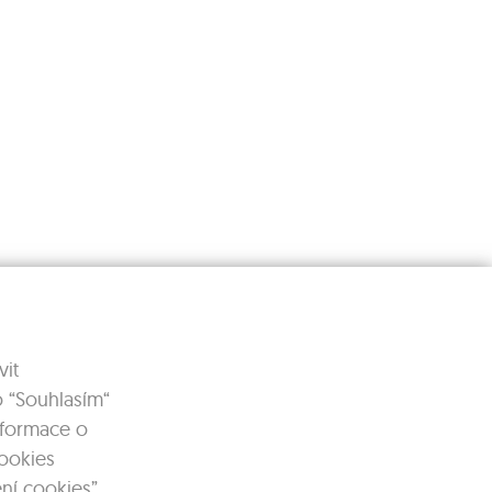
it
o “Souhlasím“
Informace o
cookies
ní cookies”.