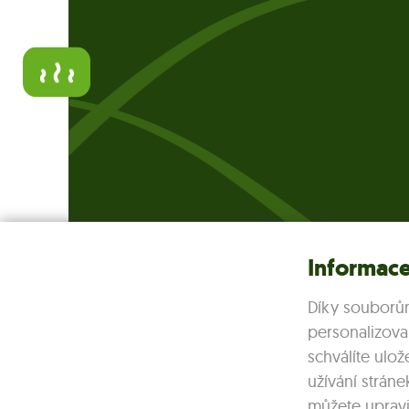
Informace
Díky souborů
personalizova
schválíte ulo
užívání stráne
Dukovanská teplárenská s.r.o.
můžete upravit