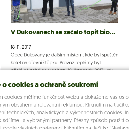
V Dukovanech se začalo topit biomasou
18. 11. 2017
Obec Dukovany je dalším místem, kde byl spuštěn
kotel na dřevní štěpku. Provoz teplárny byl
oficiálně zahájen v sobotu 18. listopadu 2017, kdy
na zdejším zámku zároveň probíhaly zabijačkové
 o cookies a ochraně soukromí
Více >
hody a tradiční akce Košt...
m cookies měříme funkčnost webu a dokážeme vás oslov
ným obsahem a relevantní reklamou. Kliknutím na tlačítk
žení technických, analytických a výkonnostních cookies. 
k sdílíme i s vybranými partnery. Přesný způsob použití 
Dotační programy
 podle vlastních preferencí kliknutím na tlačítko “Nastave